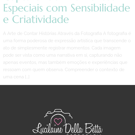
Especiais com Sensibilidade
e Criatividade
A Arte de Contar Histórias Através da Fotografia A fotografia é
uma forma poderosa de expressão artística que transcende o
ato de simplesmente registrar momentos. Cada imagem
pode ser vista como uma narrativa em si, capturando não
apenas eventos, mas também emoções e experiências que
ressoam com quem observa. Compreender o contexto de
uma cena […]