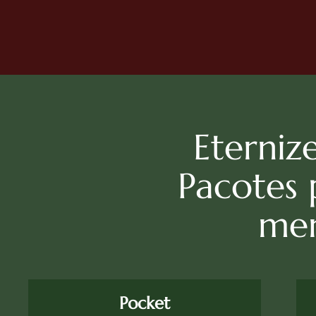
Eterniz
Pacotes 
mem
Pocket