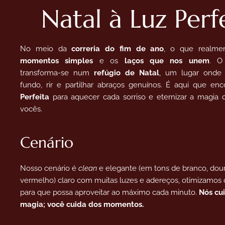
Natal à Luz Perf
No meio da
correria do fim de ano
, o que realmen
momentos simples
e os
laços que nos unem
. O
transforma-se num
refúgio de Natal
, um lugar onde 
fundo, rir e partilhar abraços genuínos. É aqui que e
Perfeita
para aquecer cada sorriso e eternizar a magia 
vocês.
Cenário
Nosso cenário é
clean
e elegante (em tons de branco, dou
vermelho) claro com muitas luzes e adereços, otimizamos
para que possa aproveitar ao máximo cada minuto.
Nós cu
magia; você cuida dos momentos.