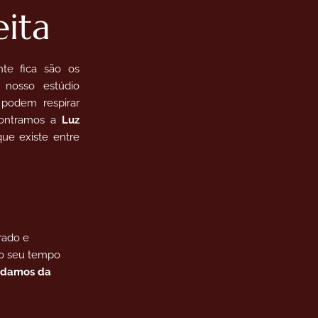
eita
te fica são os
 nosso estúdio
podem respirar
ncontramos a
Luz
que existe entre
rado e
 o seu tempo
idamos da