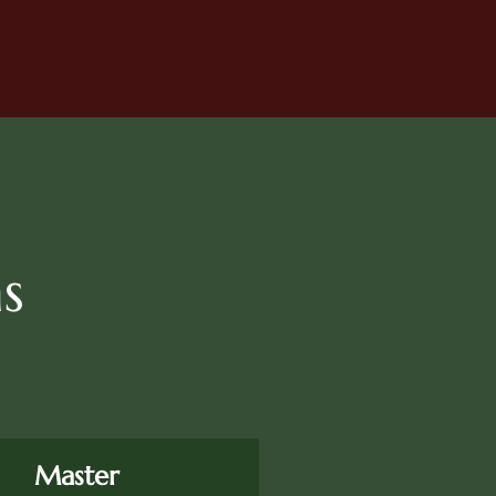
:
s
Master