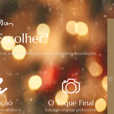
Escolher?
mar os seus momentos de Natal em eternas recordações.
O 
nção
O Toque Final
to afetivo e
Edição e entrega profissional.