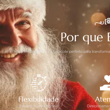
Por que 
Amor e Magia: Escolha o pacote perfeito para transfor
Flexibilidade
Ate
Ensaios fora do horário
Direcionamen