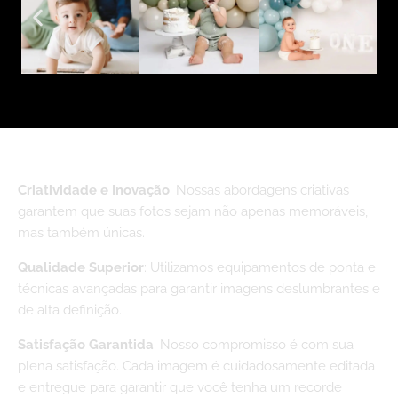
Por Que Escolher?
Criatividade e Inovação
: Nossas abordagens criativas
garantem que suas fotos sejam não apenas memoráveis,
mas também únicas.
Qualidade Superior
: Utilizamos equipamentos de ponta e
técnicas avançadas para garantir imagens deslumbrantes e
de alta definição.
Satisfação Garantida
: Nosso compromisso é com sua
plena satisfação. Cada imagem é cuidadosamente editada
e entregue para garantir que você tenha um recorde