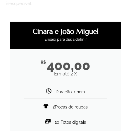
inesquecível.
Cinara e João Miguel
Ensaio para dia: a definir
400,00
R$
Em até 2 X
Duração: 1 hora
2Trocas de roupas
20 Fotos digitais