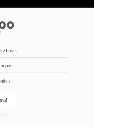
,00
X
á 2 horas
roupas
gitais
ra!
ement