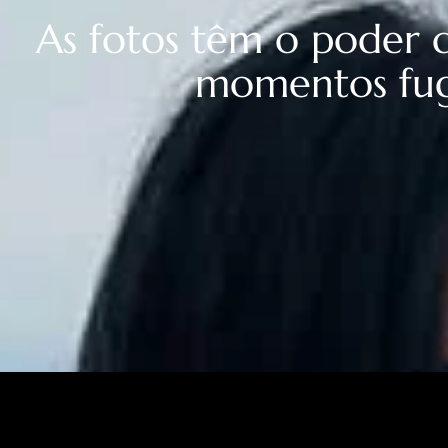
As fotos têm o poder 
momentos fug