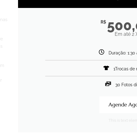
enas
500
R$
Em até 2 
de
ns
Duração: 1:30 
om
1Trocas de 
r
30 Fotos di
Agende Ago
This is text el