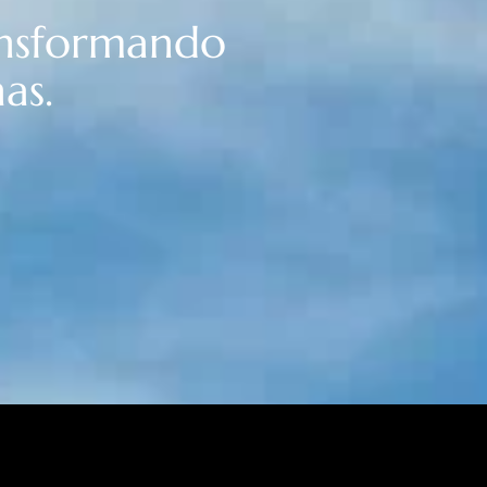
ansformando
as.