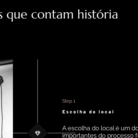
 que contam história
Step 1
Escolha do local
A escolha do local é um d
importantes do processo fo