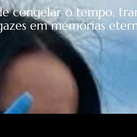
de congelar o tempo, tr
azes em memórias etern