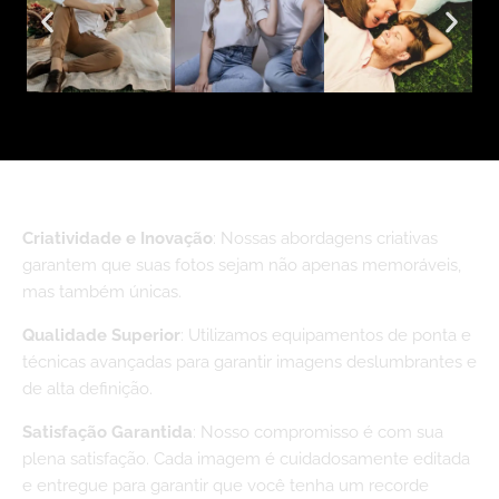
Por Que Escolher?
Criatividade e Inovação
: Nossas abordagens criativas
garantem que suas fotos sejam não apenas memoráveis,
mas também únicas.
Qualidade Superior
: Utilizamos equipamentos de ponta e
técnicas avançadas para garantir imagens deslumbrantes e
de alta definição.
Satisfação Garantida
: Nosso compromisso é com sua
plena satisfação. Cada imagem é cuidadosamente editada
e entregue para garantir que você tenha um recorde