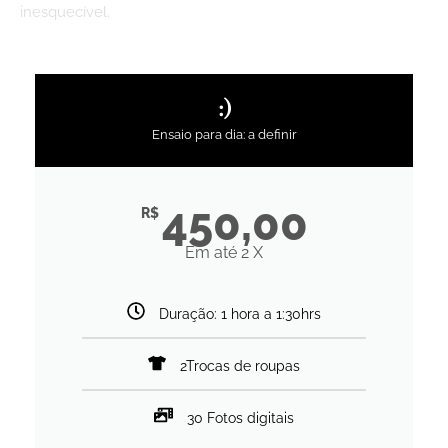
inesquecível.
:)
Ensaio para dia: a definir
450,00
R$
Em até 2 X
Duração: 1 hora a 1:30hrs
2Trocas de roupas
30 Fotos digitais