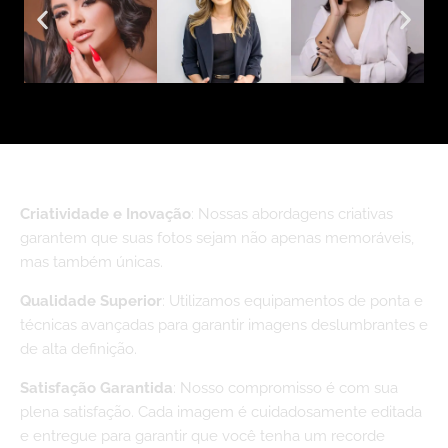
Por Que Escolher?
Criatividade e Inovação
: Nossas abordagens criativas
garantem que suas fotos sejam não apenas memoráveis,
mas também únicas.
Qualidade Superior
: Utilizamos equipamentos de ponta e
técnicas avançadas para garantir imagens deslumbrantes e
de alta definição.
Satisfação Garantida
: Nosso compromisso é com sua
plena satisfação. Cada imagem é cuidadosamente editada
e entregue para garantir que você tenha um recorde